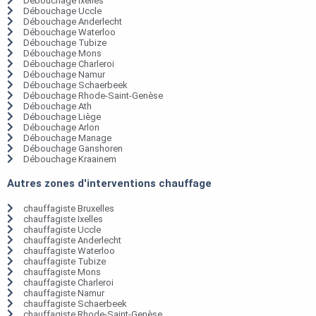
Débouchage Ixelles
Débouchage Uccle
Débouchage Anderlecht
Débouchage Waterloo
Débouchage Tubize
Débouchage Mons
Débouchage Charleroi
Débouchage Namur
Débouchage Schaerbeek
Débouchage Rhode-Saint-Genèse
Débouchage Ath
Débouchage Liège
Débouchage Arlon
Débouchage Manage
Débouchage Ganshoren
Débouchage Kraainem
Autres zones d'interventions chauffage
chauffagiste Bruxelles
chauffagiste Ixelles
chauffagiste Uccle
chauffagiste Anderlecht
chauffagiste Waterloo
chauffagiste Tubize
chauffagiste Mons
chauffagiste Charleroi
chauffagiste Namur
chauffagiste Schaerbeek
chauffagiste Rhode-Saint-Genèse