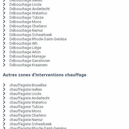
Débouchage Ixelles
Débouchage Uccle
Débouchage Anderlecht
Débouchage Waterloo
Débouchage Tubize
Débouchage Mons
Débouchage Charleroi
Débouchage Namur
Débouchage Schaerbeek
Débouchage Rhode-Saint-Genèse
Débouchage Ath
Débouchage Liège
Débouchage Arlon
Débouchage Manage
Débouchage Ganshoren
Débouchage Kraainem
Autres zones d'interventions chauffage
chauffagiste Bruxelles
chauffagiste Ixelles
chauffagiste Uccle
chauffagiste Anderlecht
chauffagiste Waterloo
chauffagiste Tubize
chauffagiste Mons
chauffagiste Charleroi
chauffagiste Namur
chauffagiste Schaerbeek
chauffagiste Rhode-Saint-Genèse