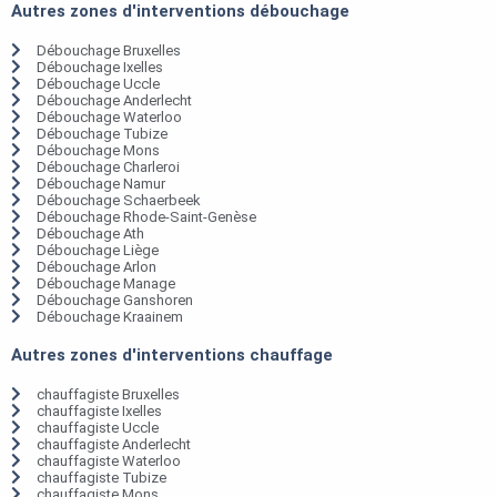
Autres zones d'interventions débouchage
Débouchage Bruxelles
Débouchage Ixelles
Débouchage Uccle
Débouchage Anderlecht
Débouchage Waterloo
Débouchage Tubize
Débouchage Mons
Débouchage Charleroi
Débouchage Namur
Débouchage Schaerbeek
Débouchage Rhode-Saint-Genèse
Débouchage Ath
Débouchage Liège
Débouchage Arlon
Débouchage Manage
Débouchage Ganshoren
Débouchage Kraainem
Autres zones d'interventions chauffage
chauffagiste Bruxelles
chauffagiste Ixelles
chauffagiste Uccle
chauffagiste Anderlecht
chauffagiste Waterloo
chauffagiste Tubize
chauffagiste Mons