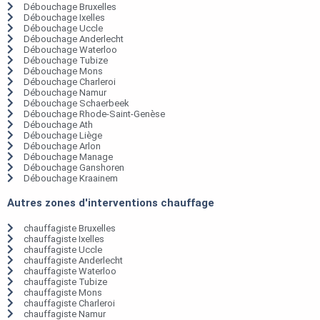
Débouchage Bruxelles
Débouchage Ixelles
Débouchage Uccle
Débouchage Anderlecht
Débouchage Waterloo
Débouchage Tubize
Débouchage Mons
Débouchage Charleroi
Débouchage Namur
Débouchage Schaerbeek
Débouchage Rhode-Saint-Genèse
Débouchage Ath
Débouchage Liège
Débouchage Arlon
Débouchage Manage
Débouchage Ganshoren
Débouchage Kraainem
Autres zones d'interventions chauffage
chauffagiste Bruxelles
chauffagiste Ixelles
chauffagiste Uccle
chauffagiste Anderlecht
chauffagiste Waterloo
chauffagiste Tubize
chauffagiste Mons
chauffagiste Charleroi
chauffagiste Namur