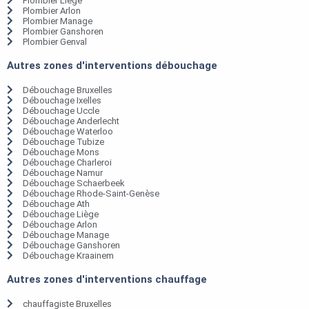
Plombier Liège
Plombier Arlon
Plombier Manage
Plombier Ganshoren
Plombier Genval
Autres zones d'interventions débouchage
Débouchage Bruxelles
Débouchage Ixelles
Débouchage Uccle
Débouchage Anderlecht
Débouchage Waterloo
Débouchage Tubize
Débouchage Mons
Débouchage Charleroi
Débouchage Namur
Débouchage Schaerbeek
Débouchage Rhode-Saint-Genèse
Débouchage Ath
Débouchage Liège
Débouchage Arlon
Débouchage Manage
Débouchage Ganshoren
Débouchage Kraainem
Autres zones d'interventions chauffage
chauffagiste Bruxelles