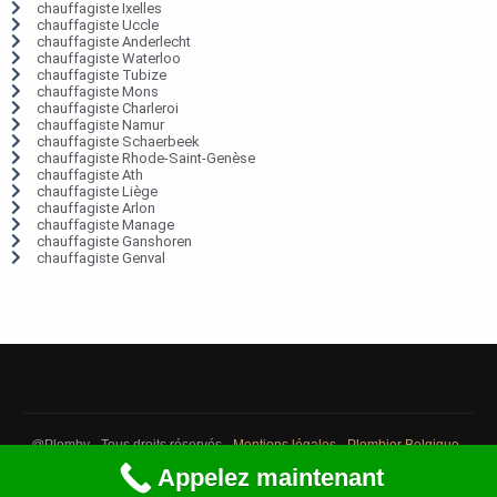
chauffagiste Ixelles
chauffagiste Uccle
chauffagiste Anderlecht
chauffagiste Waterloo
chauffagiste Tubize
chauffagiste Mons
chauffagiste Charleroi
chauffagiste Namur
chauffagiste Schaerbeek
chauffagiste Rhode-Saint-Genèse
chauffagiste Ath
chauffagiste Liège
chauffagiste Arlon
chauffagiste Manage
chauffagiste Ganshoren
chauffagiste Genval
@Plomby - Tous droits réservés -
Mentions légales
-
Plombier Belgique
-
Débouchage Belgique
-
Détection fuite eau Belgique
Appelez maintenant