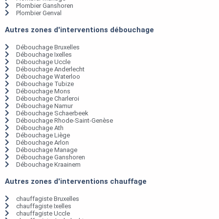
Plombier Ganshoren
Plombier Genval
Autres zones d'interventions débouchage
Débouchage Bruxelles
Débouchage Ixelles
Débouchage Uccle
Débouchage Anderlecht
Débouchage Waterloo
Débouchage Tubize
Débouchage Mons
Débouchage Charleroi
Débouchage Namur
Débouchage Schaerbeek
Débouchage Rhode-Saint-Genèse
Débouchage Ath
Débouchage Liège
Débouchage Arlon
Débouchage Manage
Débouchage Ganshoren
Débouchage Kraainem
Autres zones d'interventions chauffage
chauffagiste Bruxelles
chauffagiste Ixelles
chauffagiste Uccle