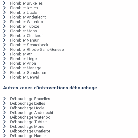
Plombier Bruxelles
Plombier Ixelles
Plombier Uccle
Plombier Anderlecht
Plombier Waterloo
Plombier Tubize
Plombier Mons
Plombier Charleroi
Plombier Namur
Plombier Schaerbeek
Plombier Rhode-Saint-Genèse
Plombier Ath
Plombier Liège
Plombier Arlon
Plombier Manage
Plombier Ganshoren
Plombier Genval
Autres zones d'interventions débouchage
Débouchage Bruxelles
Débouchage Ixelles
Débouchage Uccle
Débouchage Anderlecht
Débouchage Waterloo
Débouchage Tubize
Débouchage Mons
Débouchage Charleroi
Débouchage Namur