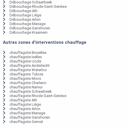
Débouchage Schaerbeek
Débouchage Rhode-Saint-Genèse
Débouchage Ath
Débouchage Liège
Débouchage Arlon
Débouchage Manage
Débouchage Ganshoren
Débouchage Kraainem
Autres zones d'interventions chauffage
chauffagiste Bruxelles
chauffagiste Ixelles
chauffagiste Uccle
chauffagiste Anderlecht
chauffagiste Waterloo
chauffagiste Tubize
chauffagiste Mons
chauffagiste Charleroi
chauffagiste Namur
chauffagiste Schaerbeek
chauffagiste Rhode-Saint-Genèse
chauffagiste Ath
chauffagiste Liège
chauffagiste Arlon
chauffagiste Manage
chauffagiste Ganshoren
chauffagiste Genval