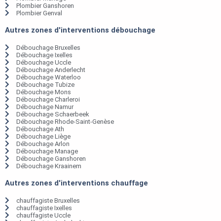
Plombier Ganshoren
Plombier Genval
Autres zones d'interventions débouchage
Débouchage Bruxelles
Débouchage Ixelles
Débouchage Uccle
Débouchage Anderlecht
Débouchage Waterloo
Débouchage Tubize
Débouchage Mons
Débouchage Charleroi
Débouchage Namur
Débouchage Schaerbeek
Débouchage Rhode-Saint-Genèse
Débouchage Ath
Débouchage Liège
Débouchage Arlon
Débouchage Manage
Débouchage Ganshoren
Débouchage Kraainem
Autres zones d'interventions chauffage
chauffagiste Bruxelles
chauffagiste Ixelles
chauffagiste Uccle