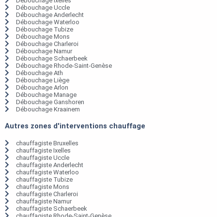
Débouchage Ixelles
Débouchage Uccle
Débouchage Anderlecht
Débouchage Waterloo
Débouchage Tubize
Débouchage Mons
Débouchage Charleroi
Débouchage Namur
Débouchage Schaerbeek
Débouchage Rhode-Saint-Genèse
Débouchage Ath
Débouchage Liège
Débouchage Arlon
Débouchage Manage
Débouchage Ganshoren
Débouchage Kraainem
Autres zones d'interventions chauffage
chauffagiste Bruxelles
chauffagiste Ixelles
chauffagiste Uccle
chauffagiste Anderlecht
chauffagiste Waterloo
chauffagiste Tubize
chauffagiste Mons
chauffagiste Charleroi
chauffagiste Namur
chauffagiste Schaerbeek
chauffagiste Rhode-Saint-Genèse