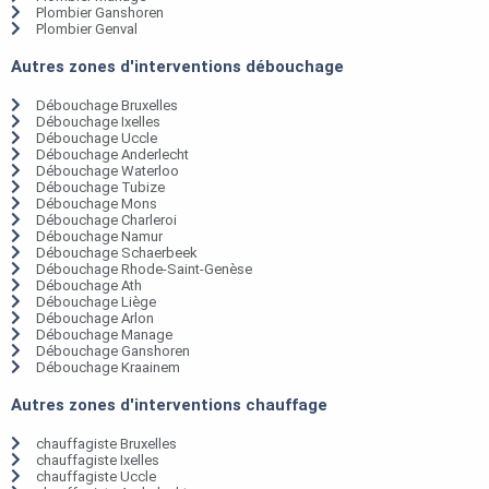
Plombier Ganshoren
Plombier Genval
Autres zones d'interventions débouchage
Débouchage Bruxelles
Débouchage Ixelles
Débouchage Uccle
Débouchage Anderlecht
Débouchage Waterloo
Débouchage Tubize
Débouchage Mons
Débouchage Charleroi
Débouchage Namur
Débouchage Schaerbeek
Débouchage Rhode-Saint-Genèse
Débouchage Ath
Débouchage Liège
Débouchage Arlon
Débouchage Manage
Débouchage Ganshoren
Débouchage Kraainem
Autres zones d'interventions chauffage
chauffagiste Bruxelles
chauffagiste Ixelles
chauffagiste Uccle