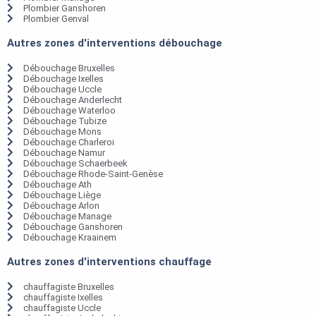
Plombier Ganshoren
Plombier Genval
Autres zones d'interventions débouchage
Débouchage Bruxelles
Débouchage Ixelles
Débouchage Uccle
Débouchage Anderlecht
Débouchage Waterloo
Débouchage Tubize
Débouchage Mons
Débouchage Charleroi
Débouchage Namur
Débouchage Schaerbeek
Débouchage Rhode-Saint-Genèse
Débouchage Ath
Débouchage Liège
Débouchage Arlon
Débouchage Manage
Débouchage Ganshoren
Débouchage Kraainem
Autres zones d'interventions chauffage
chauffagiste Bruxelles
chauffagiste Ixelles
chauffagiste Uccle