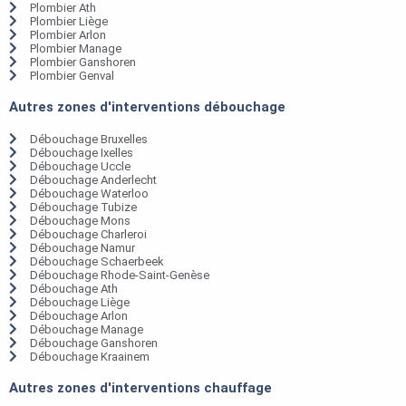
Plombier Ath
Plombier Liège
Plombier Arlon
Plombier Manage
Plombier Ganshoren
Plombier Genval
Autres zones d'interventions débouchage
Débouchage Bruxelles
Débouchage Ixelles
Débouchage Uccle
Débouchage Anderlecht
Débouchage Waterloo
Débouchage Tubize
Débouchage Mons
Débouchage Charleroi
Débouchage Namur
Débouchage Schaerbeek
Débouchage Rhode-Saint-Genèse
Débouchage Ath
Débouchage Liège
Débouchage Arlon
Débouchage Manage
Débouchage Ganshoren
Débouchage Kraainem
Autres zones d'interventions chauffage