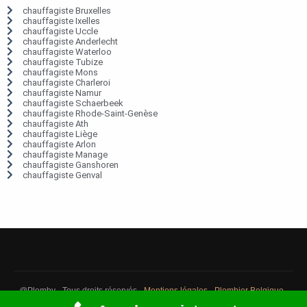
chauffagiste Bruxelles
chauffagiste Ixelles
chauffagiste Uccle
chauffagiste Anderlecht
chauffagiste Waterloo
chauffagiste Tubize
chauffagiste Mons
chauffagiste Charleroi
chauffagiste Namur
chauffagiste Schaerbeek
chauffagiste Rhode-Saint-Genèse
chauffagiste Ath
chauffagiste Liège
chauffagiste Arlon
chauffagiste Manage
chauffagiste Ganshoren
chauffagiste Genval
@Plomby - Tous droits réservés -
Mentions légales
-
Plombier Belgique
-
Débouchage Belgique
-
Détection fuite eau Belgique