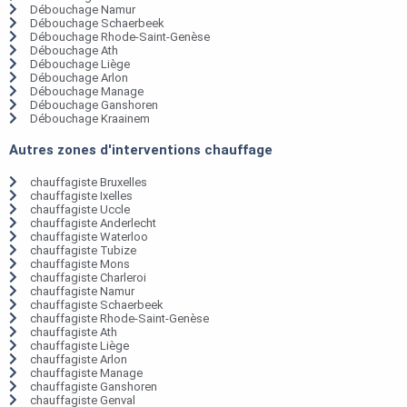
Débouchage Namur
Débouchage Schaerbeek
Débouchage Rhode-Saint-Genèse
Débouchage Ath
Débouchage Liège
Débouchage Arlon
Débouchage Manage
Débouchage Ganshoren
Débouchage Kraainem
Autres zones d'interventions chauffage
chauffagiste Bruxelles
chauffagiste Ixelles
chauffagiste Uccle
chauffagiste Anderlecht
chauffagiste Waterloo
chauffagiste Tubize
chauffagiste Mons
chauffagiste Charleroi
chauffagiste Namur
chauffagiste Schaerbeek
chauffagiste Rhode-Saint-Genèse
chauffagiste Ath
chauffagiste Liège
chauffagiste Arlon
chauffagiste Manage
chauffagiste Ganshoren
chauffagiste Genval