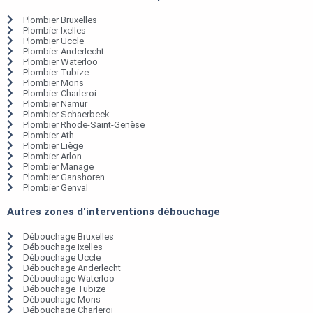
Plombier Bruxelles
Plombier Ixelles
Plombier Uccle
Plombier Anderlecht
Plombier Waterloo
Plombier Tubize
Plombier Mons
Plombier Charleroi
Plombier Namur
Plombier Schaerbeek
Plombier Rhode-Saint-Genèse
Plombier Ath
Plombier Liège
Plombier Arlon
Plombier Manage
Plombier Ganshoren
Plombier Genval
Autres zones d'interventions débouchage
Débouchage Bruxelles
Débouchage Ixelles
Débouchage Uccle
Débouchage Anderlecht
Débouchage Waterloo
Débouchage Tubize
Débouchage Mons
Débouchage Charleroi