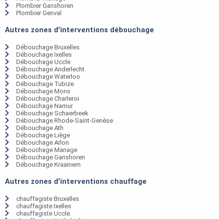
Plombier Ganshoren
Plombier Genval
Autres zones d'interventions débouchage
Débouchage Bruxelles
Débouchage Ixelles
Débouchage Uccle
Débouchage Anderlecht
Débouchage Waterloo
Débouchage Tubize
Débouchage Mons
Débouchage Charleroi
Débouchage Namur
Débouchage Schaerbeek
Débouchage Rhode-Saint-Genèse
Débouchage Ath
Débouchage Liège
Débouchage Arlon
Débouchage Manage
Débouchage Ganshoren
Débouchage Kraainem
Autres zones d'interventions chauffage
chauffagiste Bruxelles
chauffagiste Ixelles
chauffagiste Uccle