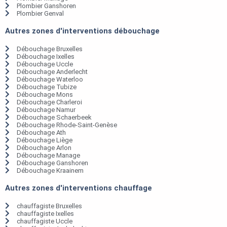
Plombier Ganshoren
Plombier Genval
Autres zones d'interventions débouchage
Débouchage Bruxelles
Débouchage Ixelles
Débouchage Uccle
Débouchage Anderlecht
Débouchage Waterloo
Débouchage Tubize
Débouchage Mons
Débouchage Charleroi
Débouchage Namur
Débouchage Schaerbeek
Débouchage Rhode-Saint-Genèse
Débouchage Ath
Débouchage Liège
Débouchage Arlon
Débouchage Manage
Débouchage Ganshoren
Débouchage Kraainem
Autres zones d'interventions chauffage
chauffagiste Bruxelles
chauffagiste Ixelles
chauffagiste Uccle