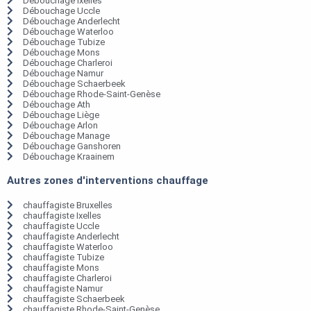
Débouchage Ixelles
Débouchage Uccle
Débouchage Anderlecht
Débouchage Waterloo
Débouchage Tubize
Débouchage Mons
Débouchage Charleroi
Débouchage Namur
Débouchage Schaerbeek
Débouchage Rhode-Saint-Genèse
Débouchage Ath
Débouchage Liège
Débouchage Arlon
Débouchage Manage
Débouchage Ganshoren
Débouchage Kraainem
Autres zones d'interventions chauffage
chauffagiste Bruxelles
chauffagiste Ixelles
chauffagiste Uccle
chauffagiste Anderlecht
chauffagiste Waterloo
chauffagiste Tubize
chauffagiste Mons
chauffagiste Charleroi
chauffagiste Namur
chauffagiste Schaerbeek
chauffagiste Rhode-Saint-Genèse