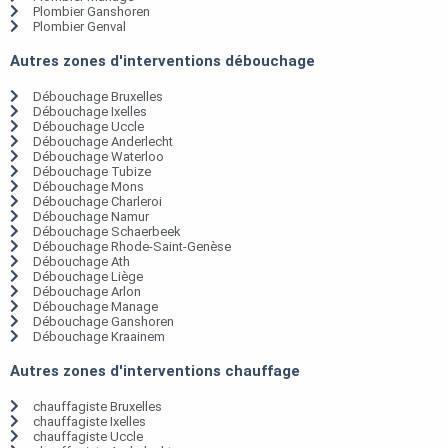
Plombier Ganshoren
Plombier Genval
Autres zones d'interventions débouchage
Débouchage Bruxelles
Débouchage Ixelles
Débouchage Uccle
Débouchage Anderlecht
Débouchage Waterloo
Débouchage Tubize
Débouchage Mons
Débouchage Charleroi
Débouchage Namur
Débouchage Schaerbeek
Débouchage Rhode-Saint-Genèse
Débouchage Ath
Débouchage Liège
Débouchage Arlon
Débouchage Manage
Débouchage Ganshoren
Débouchage Kraainem
Autres zones d'interventions chauffage
chauffagiste Bruxelles
chauffagiste Ixelles
chauffagiste Uccle