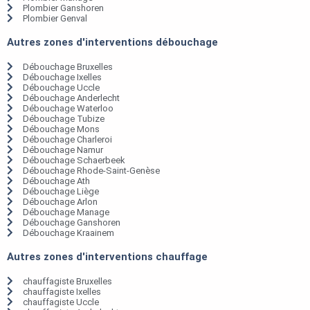
Plombier Ganshoren
Plombier Genval
Autres zones d'interventions débouchage
Débouchage Bruxelles
Débouchage Ixelles
Débouchage Uccle
Débouchage Anderlecht
Débouchage Waterloo
Débouchage Tubize
Débouchage Mons
Débouchage Charleroi
Débouchage Namur
Débouchage Schaerbeek
Débouchage Rhode-Saint-Genèse
Débouchage Ath
Débouchage Liège
Débouchage Arlon
Débouchage Manage
Débouchage Ganshoren
Débouchage Kraainem
Autres zones d'interventions chauffage
chauffagiste Bruxelles
chauffagiste Ixelles
chauffagiste Uccle