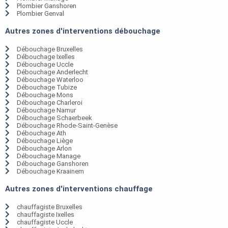
Plombier Ganshoren
Plombier Genval
Autres zones d'interventions débouchage
Débouchage Bruxelles
Débouchage Ixelles
Débouchage Uccle
Débouchage Anderlecht
Débouchage Waterloo
Débouchage Tubize
Débouchage Mons
Débouchage Charleroi
Débouchage Namur
Débouchage Schaerbeek
Débouchage Rhode-Saint-Genèse
Débouchage Ath
Débouchage Liège
Débouchage Arlon
Débouchage Manage
Débouchage Ganshoren
Débouchage Kraainem
Autres zones d'interventions chauffage
chauffagiste Bruxelles
chauffagiste Ixelles
chauffagiste Uccle