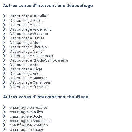
Autres zones d'interventions débouchage
Débouchage Bruxelles
Débouchage Ixelles
Débouchage Uccle
Débouchage Anderlecht
Débouchage Waterloo
Débouchage Tubize
Débouchage Mons
Débouchage Charleroi
Débouchage Namur
Débouchage Schaerbeek
Débouchage Rhode-Saint-Genèse
Débouchage Ath
Débouchage Liège
Débouchage Arlon
Débouchage Manage
Débouchage Ganshoren
Débouchage Kraainem
Autres zones d'interventions chauffage
chauffagiste Bruxelles
chauffagiste Ixelles
chauffagiste Uccle
chauffagiste Anderlecht
chauffagiste Waterloo
chauffagiste Tubize