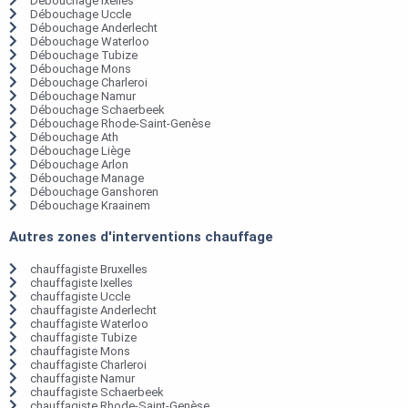
Débouchage Ixelles
Débouchage Uccle
Débouchage Anderlecht
Débouchage Waterloo
Débouchage Tubize
Débouchage Mons
Débouchage Charleroi
Débouchage Namur
Débouchage Schaerbeek
Débouchage Rhode-Saint-Genèse
Débouchage Ath
Débouchage Liège
Débouchage Arlon
Débouchage Manage
Débouchage Ganshoren
Débouchage Kraainem
Autres zones d'interventions chauffage
chauffagiste Bruxelles
chauffagiste Ixelles
chauffagiste Uccle
chauffagiste Anderlecht
chauffagiste Waterloo
chauffagiste Tubize
chauffagiste Mons
chauffagiste Charleroi
chauffagiste Namur
chauffagiste Schaerbeek
chauffagiste Rhode-Saint-Genèse