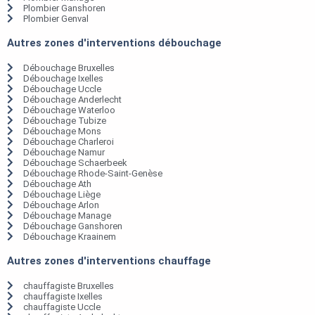
Plombier Ganshoren
Plombier Genval
Autres zones d'interventions débouchage
Débouchage Bruxelles
Débouchage Ixelles
Débouchage Uccle
Débouchage Anderlecht
Débouchage Waterloo
Débouchage Tubize
Débouchage Mons
Débouchage Charleroi
Débouchage Namur
Débouchage Schaerbeek
Débouchage Rhode-Saint-Genèse
Débouchage Ath
Débouchage Liège
Débouchage Arlon
Débouchage Manage
Débouchage Ganshoren
Débouchage Kraainem
Autres zones d'interventions chauffage
chauffagiste Bruxelles
chauffagiste Ixelles
chauffagiste Uccle