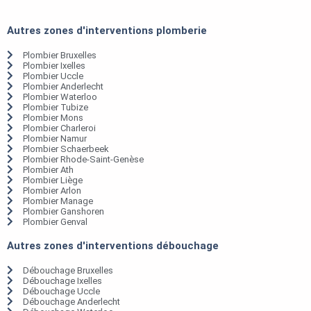
Autres zones d'interventions plomberie
Plombier Bruxelles
Plombier Ixelles
Plombier Uccle
Plombier Anderlecht
Plombier Waterloo
Plombier Tubize
Plombier Mons
Plombier Charleroi
Plombier Namur
Plombier Schaerbeek
Plombier Rhode-Saint-Genèse
Plombier Ath
Plombier Liège
Plombier Arlon
Plombier Manage
Plombier Ganshoren
Plombier Genval
Autres zones d'interventions débouchage
Débouchage Bruxelles
Débouchage Ixelles
Débouchage Uccle
Débouchage Anderlecht