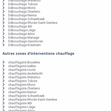
Débouchage Waterloo
Débouchage Tubize
Débouchage Mons
Débouchage Charleroi
Débouchage Namur
Débouchage Schaerbeek
Débouchage Rhode-Saint-Genèse
Débouchage Ath
Débouchage Liège
Débouchage Arlon
Débouchage Manage
Débouchage Ganshoren
Débouchage Kraainem
Autres zones d'interventions chauffage
chauffagiste Bruxelles
chauffagiste Ixelles
chauffagiste Uccle
chauffagiste Anderlecht
chauffagiste Waterloo
chauffagiste Tubize
chauffagiste Mons
chauffagiste Charleroi
chauffagiste Namur
chauffagiste Schaerbeek
chauffagiste Rhode-Saint-Genèse
chauffagiste Ath
chauffagiste Liège
chauffagiste Arlon