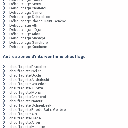
Débouchage Mons
Débouchage Charleroi
Débouchage Namur
Débouchage Schaerbeek
Débouchage Rhode-Saint-Genèse
Débouchage Ath
Débouchage Liège
Débouchage Arlon
Débouchage Manage
Débouchage Ganshoren
Débouchage Kraainem
Autres zones d'interventions chauffage
chauffagiste Bruxelles
chauffagiste Ixelles
chauffagiste Uccle
chauffagiste Anderlecht
chauffagiste Waterloo
chauffagiste Tubize
chauffagiste Mons
chauffagiste Charleroi
chauffagiste Namur
chauffagiste Schaerbeek
chauffagiste Rhode-Saint-Genèse
chauffagiste Ath
chauffagiste Liège
chauffagiste Arlon
chauffagiste Manage