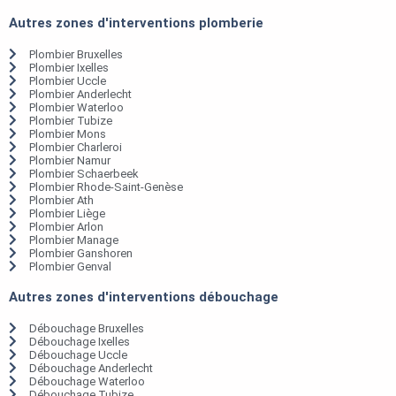
Autres zones d'interventions plomberie
Plombier Bruxelles
Plombier Ixelles
Plombier Uccle
Plombier Anderlecht
Plombier Waterloo
Plombier Tubize
Plombier Mons
Plombier Charleroi
Plombier Namur
Plombier Schaerbeek
Plombier Rhode-Saint-Genèse
Plombier Ath
Plombier Liège
Plombier Arlon
Plombier Manage
Plombier Ganshoren
Plombier Genval
Autres zones d'interventions débouchage
Débouchage Bruxelles
Débouchage Ixelles
Débouchage Uccle
Débouchage Anderlecht
Débouchage Waterloo
Débouchage Tubize