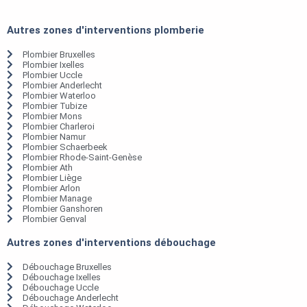
Autres zones d'interventions plomberie
Plombier Bruxelles
Plombier Ixelles
Plombier Uccle
Plombier Anderlecht
Plombier Waterloo
Plombier Tubize
Plombier Mons
Plombier Charleroi
Plombier Namur
Plombier Schaerbeek
Plombier Rhode-Saint-Genèse
Plombier Ath
Plombier Liège
Plombier Arlon
Plombier Manage
Plombier Ganshoren
Plombier Genval
Autres zones d'interventions débouchage
Débouchage Bruxelles
Débouchage Ixelles
Débouchage Uccle
Débouchage Anderlecht