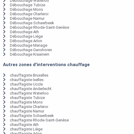
Débouchage Waterloo
Débouchage Tubize
Débouchage Mons
Débouchage Charleroi
Débouchage Namur
Débouchage Schaerbeek
Débouchage Rhode-Saint-Genèse
Débouchage Ath
Débouchage Liège
Débouchage Arlon
Débouchage Manage
Débouchage Ganshoren
Débouchage Kraainem
Autres zones d'interventions chauffage
chauffagiste Bruxelles
chauffagiste Ixelles
chauffagiste Uccle
chauffagiste Anderlecht
chauffagiste Waterloo
chauffagiste Tubize
chauffagiste Mons
chauffagiste Charleroi
chauffagiste Namur
chauffagiste Schaerbeek
chauffagiste Rhode-Saint-Genèse
chauffagiste Ath
chauffagiste Liège
chauffagiste Arlon