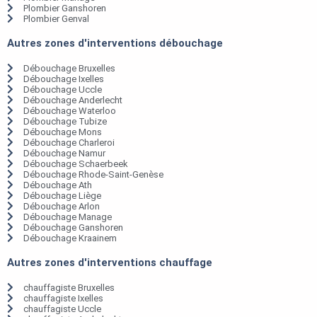
Plombier Ganshoren
Plombier Genval
Autres zones d'interventions débouchage
Débouchage Bruxelles
Débouchage Ixelles
Débouchage Uccle
Débouchage Anderlecht
Débouchage Waterloo
Débouchage Tubize
Débouchage Mons
Débouchage Charleroi
Débouchage Namur
Débouchage Schaerbeek
Débouchage Rhode-Saint-Genèse
Débouchage Ath
Débouchage Liège
Débouchage Arlon
Débouchage Manage
Débouchage Ganshoren
Débouchage Kraainem
Autres zones d'interventions chauffage
chauffagiste Bruxelles
chauffagiste Ixelles
chauffagiste Uccle