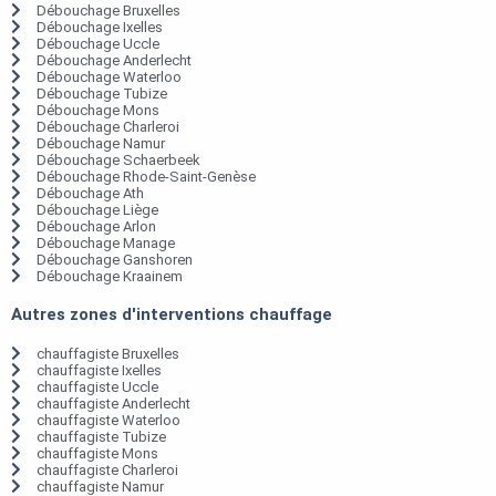
Débouchage Bruxelles
Débouchage Ixelles
Débouchage Uccle
Débouchage Anderlecht
Débouchage Waterloo
Débouchage Tubize
Débouchage Mons
Débouchage Charleroi
Débouchage Namur
Débouchage Schaerbeek
Débouchage Rhode-Saint-Genèse
Débouchage Ath
Débouchage Liège
Débouchage Arlon
Débouchage Manage
Débouchage Ganshoren
Débouchage Kraainem
Autres zones d'interventions chauffage
chauffagiste Bruxelles
chauffagiste Ixelles
chauffagiste Uccle
chauffagiste Anderlecht
chauffagiste Waterloo
chauffagiste Tubize
chauffagiste Mons
chauffagiste Charleroi
chauffagiste Namur