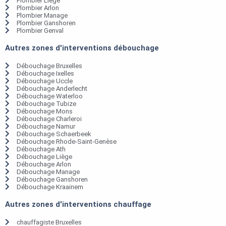
Plombier Liège
Plombier Arlon
Plombier Manage
Plombier Ganshoren
Plombier Genval
Autres zones d'interventions débouchage
Débouchage Bruxelles
Débouchage Ixelles
Débouchage Uccle
Débouchage Anderlecht
Débouchage Waterloo
Débouchage Tubize
Débouchage Mons
Débouchage Charleroi
Débouchage Namur
Débouchage Schaerbeek
Débouchage Rhode-Saint-Genèse
Débouchage Ath
Débouchage Liège
Débouchage Arlon
Débouchage Manage
Débouchage Ganshoren
Débouchage Kraainem
Autres zones d'interventions chauffage
chauffagiste Bruxelles