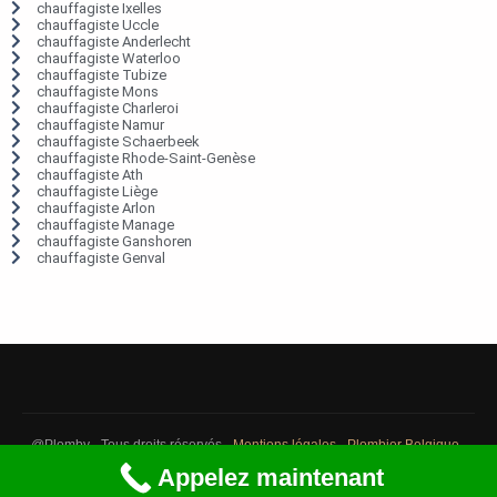
chauffagiste Ixelles
chauffagiste Uccle
chauffagiste Anderlecht
chauffagiste Waterloo
chauffagiste Tubize
chauffagiste Mons
chauffagiste Charleroi
chauffagiste Namur
chauffagiste Schaerbeek
chauffagiste Rhode-Saint-Genèse
chauffagiste Ath
chauffagiste Liège
chauffagiste Arlon
chauffagiste Manage
chauffagiste Ganshoren
chauffagiste Genval
@Plomby - Tous droits réservés -
Mentions légales
-
Plombier Belgique
-
Débouchage Belgique
-
Détection fuite eau Belgique
Appelez maintenant