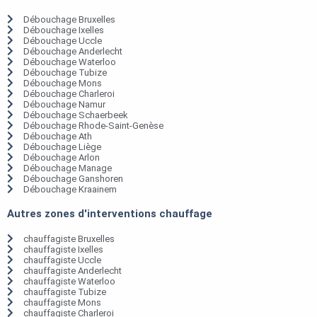
Débouchage Bruxelles
Débouchage Ixelles
Débouchage Uccle
Débouchage Anderlecht
Débouchage Waterloo
Débouchage Tubize
Débouchage Mons
Débouchage Charleroi
Débouchage Namur
Débouchage Schaerbeek
Débouchage Rhode-Saint-Genèse
Débouchage Ath
Débouchage Liège
Débouchage Arlon
Débouchage Manage
Débouchage Ganshoren
Débouchage Kraainem
Autres zones d'interventions chauffage
chauffagiste Bruxelles
chauffagiste Ixelles
chauffagiste Uccle
chauffagiste Anderlecht
chauffagiste Waterloo
chauffagiste Tubize
chauffagiste Mons
chauffagiste Charleroi