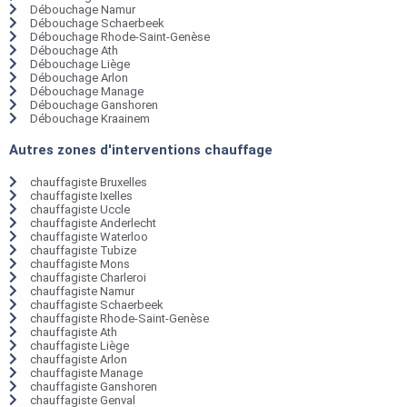
Débouchage Namur
Débouchage Schaerbeek
Débouchage Rhode-Saint-Genèse
Débouchage Ath
Débouchage Liège
Débouchage Arlon
Débouchage Manage
Débouchage Ganshoren
Débouchage Kraainem
Autres zones d'interventions chauffage
chauffagiste Bruxelles
chauffagiste Ixelles
chauffagiste Uccle
chauffagiste Anderlecht
chauffagiste Waterloo
chauffagiste Tubize
chauffagiste Mons
chauffagiste Charleroi
chauffagiste Namur
chauffagiste Schaerbeek
chauffagiste Rhode-Saint-Genèse
chauffagiste Ath
chauffagiste Liège
chauffagiste Arlon
chauffagiste Manage
chauffagiste Ganshoren
chauffagiste Genval