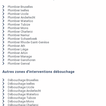
Plombier Bruxelles
Plombier Ixelles
Plombier Uccle
Plombier Anderlecht
Plombier Waterloo
Plombier Tubize
Plombier Mons
Plombier Charleroi
Plombier Namur
Plombier Schaerbeek
Plombier Rhode-Saint-Genèse
Plombier Ath
Plombier Liège
Plombier Arlon
Plombier Manage
Plombier Ganshoren
Plombier Genval
Autres zones d'interventions débouchage
Débouchage Bruxelles
Débouchage Ixelles
Débouchage Uccle
Débouchage Anderlecht
Débouchage Waterloo
Débouchage Tubize
Débouchage Mons
Débouchage Charleroi