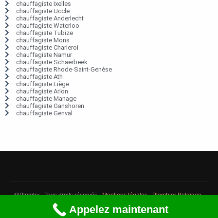
chauffagiste Ixelles
chauffagiste Uccle
chauffagiste Anderlecht
chauffagiste Waterloo
chauffagiste Tubize
chauffagiste Mons
chauffagiste Charleroi
chauffagiste Namur
chauffagiste Schaerbeek
chauffagiste Rhode-Saint-Genèse
chauffagiste Ath
chauffagiste Liège
chauffagiste Arlon
chauffagiste Manage
chauffagiste Ganshoren
chauffagiste Genval
@Plomby - Tous droits réservés -
Mentions légales
-
Plombier Belgique
-
Débouchage Belgique
-
Détection fuite eau Belgique
Appelez maintenant