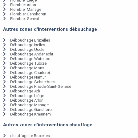
Plombier Liège
Plombier Arlon
Plombier Manage
Plombier Ganshoren
Plombier Genval
Autres zones d'interventions débouchage
Débouchage Bruxelles
Débouchage Ixelles
Débouchage Uccle
Débouchage Anderlecht
Débouchage Waterloo
Débouchage Tubize
Débouchage Mons
Débouchage Charleroi
Débouchage Namur
Débouchage Schaerbeek
Débouchage Rhode-Saint-Genèse
Débouchage Ath
Débouchage Liège
Débouchage Arlon
Débouchage Manage
Débouchage Ganshoren
Débouchage Kraainem
Autres zones d'interventions chauffage
chauffagiste Bruxelles