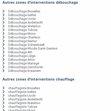
Autres zones d'interventions débouchage
Débouchage Bruxelles
Débouchage Ixelles
Débouchage Uccle
Débouchage Anderlecht
Débouchage Waterloo
Débouchage Tubize
Débouchage Mons
Débouchage Charleroi
Débouchage Namur
Débouchage Schaerbeek
Débouchage Rhode-Saint-Genèse
Débouchage Ath
Débouchage Liège
Débouchage Arlon
Débouchage Manage
Débouchage Ganshoren
Débouchage Kraainem
Autres zones d'interventions chauffage
chauffagiste Bruxelles
chauffagiste Ixelles
chauffagiste Uccle
chauffagiste Anderlecht
chauffagiste Waterloo
chauffagiste Tubize
chauffagiste Mons