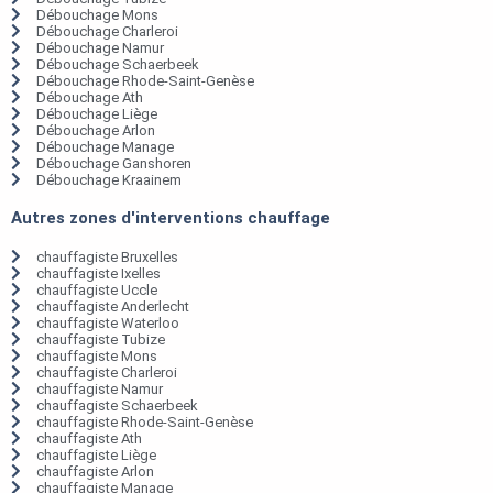
Débouchage Mons
Débouchage Charleroi
Débouchage Namur
Débouchage Schaerbeek
Débouchage Rhode-Saint-Genèse
Débouchage Ath
Débouchage Liège
Débouchage Arlon
Débouchage Manage
Débouchage Ganshoren
Débouchage Kraainem
Autres zones d'interventions chauffage
chauffagiste Bruxelles
chauffagiste Ixelles
chauffagiste Uccle
chauffagiste Anderlecht
chauffagiste Waterloo
chauffagiste Tubize
chauffagiste Mons
chauffagiste Charleroi
chauffagiste Namur
chauffagiste Schaerbeek
chauffagiste Rhode-Saint-Genèse
chauffagiste Ath
chauffagiste Liège
chauffagiste Arlon
chauffagiste Manage