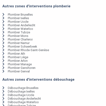
Autres zones d'interventions plomberie
Plombier Bruxelles
Plombier Ixelles
Plombier Uccle
Plombier Anderlecht
Plombier Waterloo
Plombier Tubize
Plombier Mons
Plombier Charleroi
Plombier Namur
Plombier Schaerbeek
Plombier Rhode-Saint-Genèse
Plombier Ath
Plombier Liège
Plombier Arlon
Plombier Manage
Plombier Ganshoren
Plombier Genval
Autres zones d'interventions débouchage
Débouchage Bruxelles
Débouchage Ixelles
Débouchage Uccle
Débouchage Anderlecht
Débouchage Waterloo
Débouchage Tubize