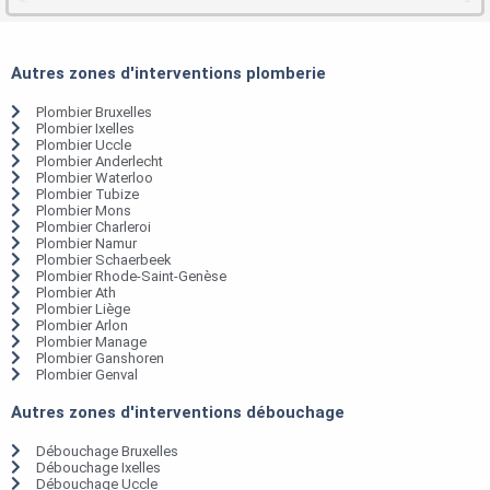
Autres zones d'interventions plomberie
Plombier Bruxelles
Plombier Ixelles
Plombier Uccle
Plombier Anderlecht
Plombier Waterloo
Plombier Tubize
Plombier Mons
Plombier Charleroi
Plombier Namur
Plombier Schaerbeek
Plombier Rhode-Saint-Genèse
Plombier Ath
Plombier Liège
Plombier Arlon
Plombier Manage
Plombier Ganshoren
Plombier Genval
Autres zones d'interventions débouchage
Débouchage Bruxelles
Débouchage Ixelles
Débouchage Uccle