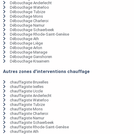
Débouchage Anderlecht
Débouchage Waterloo
Débouchage Tubize
Débouchage Mons
Débouchage Charleroi
Débouchage Namur
Débouchage Schaerbeek
Débouchage Rhode-Saint-Genèse
Débouchage Ath
Débouchage Liège
Débouchage Arlon
Débouchage Manage
Débouchage Ganshoren
Débouchage Kraainem
Autres zones d'interventions chauffage
chauffagiste Bruxelles
chauffagiste Ixelles
chauffagiste Uccle
chauffagiste Anderlecht
chauffagiste Waterloo
chauffagiste Tubize
chauffagiste Mons
chauffagiste Charleroi
chauffagiste Namur
chauffagiste Schaerbeek
chauffagiste Rhode-Saint-Genèse
chauffagiste Ath