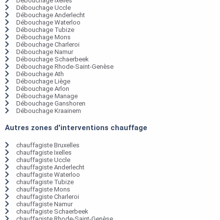
Débouchage Ixelles
Débouchage Uccle
Débouchage Anderlecht
Débouchage Waterloo
Débouchage Tubize
Débouchage Mons
Débouchage Charleroi
Débouchage Namur
Débouchage Schaerbeek
Débouchage Rhode-Saint-Genèse
Débouchage Ath
Débouchage Liège
Débouchage Arlon
Débouchage Manage
Débouchage Ganshoren
Débouchage Kraainem
Autres zones d'interventions chauffage
chauffagiste Bruxelles
chauffagiste Ixelles
chauffagiste Uccle
chauffagiste Anderlecht
chauffagiste Waterloo
chauffagiste Tubize
chauffagiste Mons
chauffagiste Charleroi
chauffagiste Namur
chauffagiste Schaerbeek
chauffagiste Rhode-Saint-Genèse