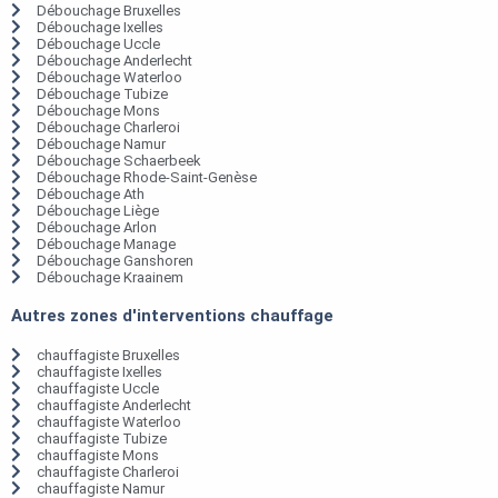
Débouchage Bruxelles
Débouchage Ixelles
Débouchage Uccle
Débouchage Anderlecht
Débouchage Waterloo
Débouchage Tubize
Débouchage Mons
Débouchage Charleroi
Débouchage Namur
Débouchage Schaerbeek
Débouchage Rhode-Saint-Genèse
Débouchage Ath
Débouchage Liège
Débouchage Arlon
Débouchage Manage
Débouchage Ganshoren
Débouchage Kraainem
Autres zones d'interventions chauffage
chauffagiste Bruxelles
chauffagiste Ixelles
chauffagiste Uccle
chauffagiste Anderlecht
chauffagiste Waterloo
chauffagiste Tubize
chauffagiste Mons
chauffagiste Charleroi
chauffagiste Namur