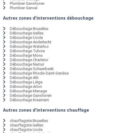
Plombier Ganshoren
Plombier Genval
Autres zones d'interventions débouchage
Débouchage Bruxelles
Débouchage Ixelles
Débouchage Uccle
Débouchage Anderlecht
Débouchage Waterloo
Débouchage Tubize
Débouchage Mons
Débouchage Charleroi
Débouchage Namur
Débouchage Schaerbeek
Débouchage Rhode-Saint-Genèse
Débouchage Ath
Débouchage Liège
Débouchage Arlon
Débouchage Manage
Débouchage Ganshoren
Débouchage Kraainem
Autres zones d'interventions chauffage
chauffagiste Bruxelles
chauffagiste Ixelles
chauffagiste Uccle