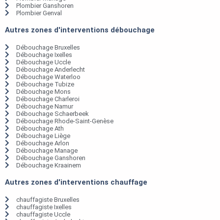
Plombier Ganshoren
Plombier Genval
Autres zones d'interventions débouchage
Débouchage Bruxelles
Débouchage Ixelles
Débouchage Uccle
Débouchage Anderlecht
Débouchage Waterloo
Débouchage Tubize
Débouchage Mons
Débouchage Charleroi
Débouchage Namur
Débouchage Schaerbeek
Débouchage Rhode-Saint-Genèse
Débouchage Ath
Débouchage Liège
Débouchage Arlon
Débouchage Manage
Débouchage Ganshoren
Débouchage Kraainem
Autres zones d'interventions chauffage
chauffagiste Bruxelles
chauffagiste Ixelles
chauffagiste Uccle