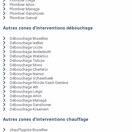
Plombier Liège
Plombier Arlon
Plombier Manage
Plombier Ganshoren
Plombier Genval
Autres zones d'interventions débouchage
Débouchage Bruxelles
Débouchage Ixelles
Débouchage Uccle
Débouchage Anderlecht
Débouchage Waterloo
Débouchage Tubize
Débouchage Mons
Débouchage Charleroi
Débouchage Namur
Débouchage Schaerbeek
Débouchage Rhode-Saint-Genèse
Débouchage Ath
Débouchage Liège
Débouchage Arlon
Débouchage Manage
Débouchage Ganshoren
Débouchage Kraainem
Autres zones d'interventions chauffage
chauffagiste Bruxelles