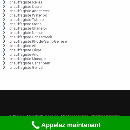
chauffagiste Ixelles
chauffagiste Uccle
chauffagiste Anderlecht
chauffagiste Waterloo
chauffagiste Tubize
chauffagiste Mons
chauffagiste Charleroi
chauffagiste Namur
chauffagiste Schaerbeek
chauffagiste Rhode-Saint-Genèse
chauffagiste Ath
chauffagiste Liège
chauffagiste Arlon
chauffagiste Manage
chauffagiste Ganshoren
chauffagiste Genval
@Plomby - Tous droits réservés -
Mentions légales
-
Plombier Belgique
-
Débouchage Belgique
-
Détection fuite eau Belgique
Appelez maintenant