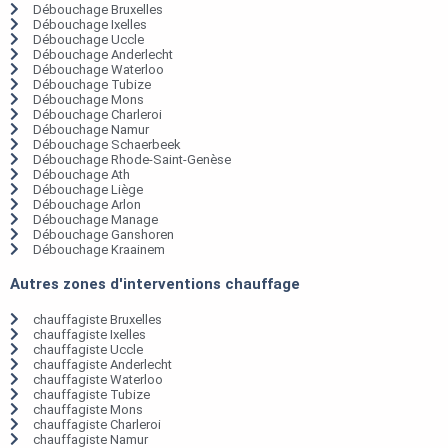
Débouchage Bruxelles
Débouchage Ixelles
Débouchage Uccle
Débouchage Anderlecht
Débouchage Waterloo
Débouchage Tubize
Débouchage Mons
Débouchage Charleroi
Débouchage Namur
Débouchage Schaerbeek
Débouchage Rhode-Saint-Genèse
Débouchage Ath
Débouchage Liège
Débouchage Arlon
Débouchage Manage
Débouchage Ganshoren
Débouchage Kraainem
Autres zones d'interventions chauffage
chauffagiste Bruxelles
chauffagiste Ixelles
chauffagiste Uccle
chauffagiste Anderlecht
chauffagiste Waterloo
chauffagiste Tubize
chauffagiste Mons
chauffagiste Charleroi
chauffagiste Namur