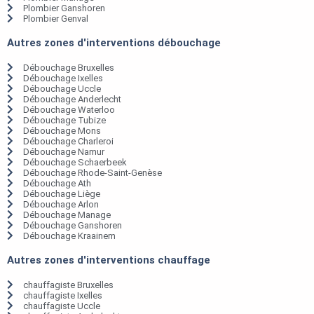
Plombier Ganshoren
Plombier Genval
Autres zones d'interventions débouchage
Débouchage Bruxelles
Débouchage Ixelles
Débouchage Uccle
Débouchage Anderlecht
Débouchage Waterloo
Débouchage Tubize
Débouchage Mons
Débouchage Charleroi
Débouchage Namur
Débouchage Schaerbeek
Débouchage Rhode-Saint-Genèse
Débouchage Ath
Débouchage Liège
Débouchage Arlon
Débouchage Manage
Débouchage Ganshoren
Débouchage Kraainem
Autres zones d'interventions chauffage
chauffagiste Bruxelles
chauffagiste Ixelles
chauffagiste Uccle