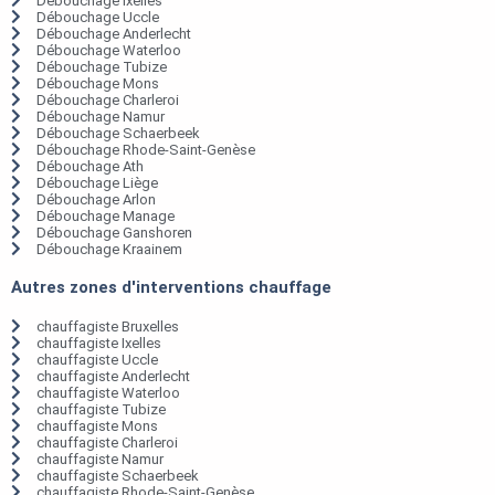
Débouchage Ixelles
Débouchage Uccle
Débouchage Anderlecht
Débouchage Waterloo
Débouchage Tubize
Débouchage Mons
Débouchage Charleroi
Débouchage Namur
Débouchage Schaerbeek
Débouchage Rhode-Saint-Genèse
Débouchage Ath
Débouchage Liège
Débouchage Arlon
Débouchage Manage
Débouchage Ganshoren
Débouchage Kraainem
Autres zones d'interventions chauffage
chauffagiste Bruxelles
chauffagiste Ixelles
chauffagiste Uccle
chauffagiste Anderlecht
chauffagiste Waterloo
chauffagiste Tubize
chauffagiste Mons
chauffagiste Charleroi
chauffagiste Namur
chauffagiste Schaerbeek
chauffagiste Rhode-Saint-Genèse