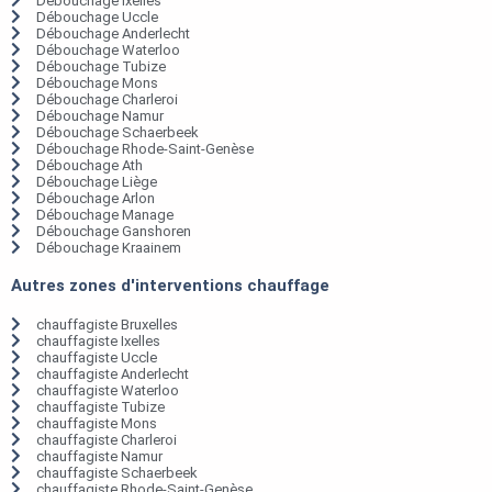
Débouchage Ixelles
Débouchage Uccle
Débouchage Anderlecht
Débouchage Waterloo
Débouchage Tubize
Débouchage Mons
Débouchage Charleroi
Débouchage Namur
Débouchage Schaerbeek
Débouchage Rhode-Saint-Genèse
Débouchage Ath
Débouchage Liège
Débouchage Arlon
Débouchage Manage
Débouchage Ganshoren
Débouchage Kraainem
Autres zones d'interventions chauffage
chauffagiste Bruxelles
chauffagiste Ixelles
chauffagiste Uccle
chauffagiste Anderlecht
chauffagiste Waterloo
chauffagiste Tubize
chauffagiste Mons
chauffagiste Charleroi
chauffagiste Namur
chauffagiste Schaerbeek
chauffagiste Rhode-Saint-Genèse