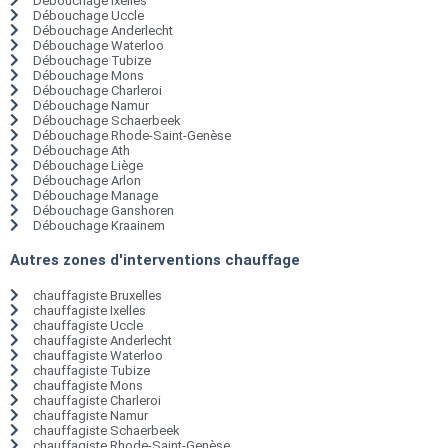
Débouchage Ixelles
Débouchage Uccle
Débouchage Anderlecht
Débouchage Waterloo
Débouchage Tubize
Débouchage Mons
Débouchage Charleroi
Débouchage Namur
Débouchage Schaerbeek
Débouchage Rhode-Saint-Genèse
Débouchage Ath
Débouchage Liège
Débouchage Arlon
Débouchage Manage
Débouchage Ganshoren
Débouchage Kraainem
Autres zones d'interventions chauffage
chauffagiste Bruxelles
chauffagiste Ixelles
chauffagiste Uccle
chauffagiste Anderlecht
chauffagiste Waterloo
chauffagiste Tubize
chauffagiste Mons
chauffagiste Charleroi
chauffagiste Namur
chauffagiste Schaerbeek
chauffagiste Rhode-Saint-Genèse