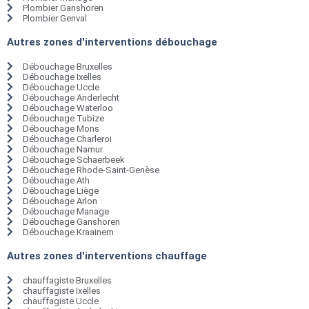
Plombier Ganshoren
Plombier Genval
Autres zones d'interventions débouchage
Débouchage Bruxelles
Débouchage Ixelles
Débouchage Uccle
Débouchage Anderlecht
Débouchage Waterloo
Débouchage Tubize
Débouchage Mons
Débouchage Charleroi
Débouchage Namur
Débouchage Schaerbeek
Débouchage Rhode-Saint-Genèse
Débouchage Ath
Débouchage Liège
Débouchage Arlon
Débouchage Manage
Débouchage Ganshoren
Débouchage Kraainem
Autres zones d'interventions chauffage
chauffagiste Bruxelles
chauffagiste Ixelles
chauffagiste Uccle