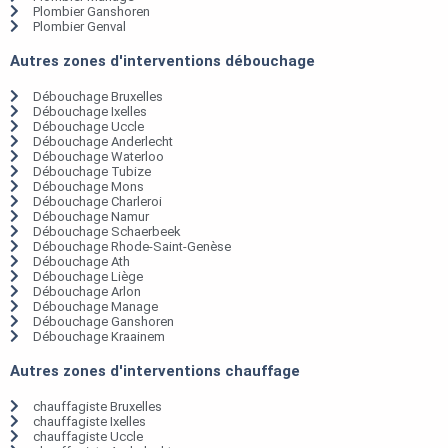
Plombier Ganshoren
Plombier Genval
Autres zones d'interventions débouchage
Débouchage Bruxelles
Débouchage Ixelles
Débouchage Uccle
Débouchage Anderlecht
Débouchage Waterloo
Débouchage Tubize
Débouchage Mons
Débouchage Charleroi
Débouchage Namur
Débouchage Schaerbeek
Débouchage Rhode-Saint-Genèse
Débouchage Ath
Débouchage Liège
Débouchage Arlon
Débouchage Manage
Débouchage Ganshoren
Débouchage Kraainem
Autres zones d'interventions chauffage
chauffagiste Bruxelles
chauffagiste Ixelles
chauffagiste Uccle