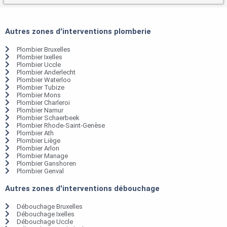
Autres zones d'interventions plomberie
Plombier Bruxelles
Plombier Ixelles
Plombier Uccle
Plombier Anderlecht
Plombier Waterloo
Plombier Tubize
Plombier Mons
Plombier Charleroi
Plombier Namur
Plombier Schaerbeek
Plombier Rhode-Saint-Genèse
Plombier Ath
Plombier Liège
Plombier Arlon
Plombier Manage
Plombier Ganshoren
Plombier Genval
Autres zones d'interventions débouchage
Débouchage Bruxelles
Débouchage Ixelles
Débouchage Uccle