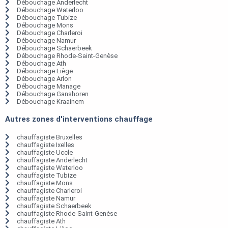
Débouchage Anderlecht
Débouchage Waterloo
Débouchage Tubize
Débouchage Mons
Débouchage Charleroi
Débouchage Namur
Débouchage Schaerbeek
Débouchage Rhode-Saint-Genèse
Débouchage Ath
Débouchage Liège
Débouchage Arlon
Débouchage Manage
Débouchage Ganshoren
Débouchage Kraainem
Autres zones d'interventions chauffage
chauffagiste Bruxelles
chauffagiste Ixelles
chauffagiste Uccle
chauffagiste Anderlecht
chauffagiste Waterloo
chauffagiste Tubize
chauffagiste Mons
chauffagiste Charleroi
chauffagiste Namur
chauffagiste Schaerbeek
chauffagiste Rhode-Saint-Genèse
chauffagiste Ath