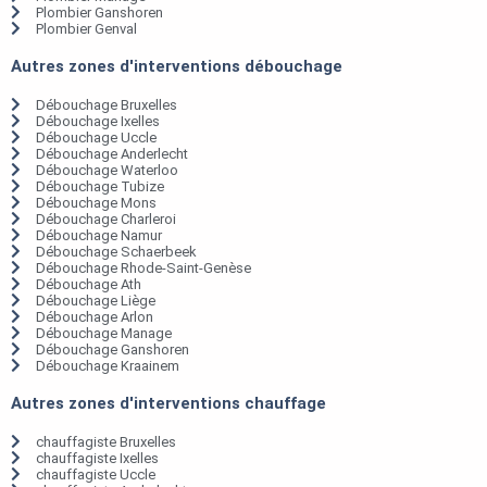
Plombier Ganshoren
Plombier Genval
Autres zones d'interventions débouchage
Débouchage Bruxelles
Débouchage Ixelles
Débouchage Uccle
Débouchage Anderlecht
Débouchage Waterloo
Débouchage Tubize
Débouchage Mons
Débouchage Charleroi
Débouchage Namur
Débouchage Schaerbeek
Débouchage Rhode-Saint-Genèse
Débouchage Ath
Débouchage Liège
Débouchage Arlon
Débouchage Manage
Débouchage Ganshoren
Débouchage Kraainem
Autres zones d'interventions chauffage
chauffagiste Bruxelles
chauffagiste Ixelles
chauffagiste Uccle