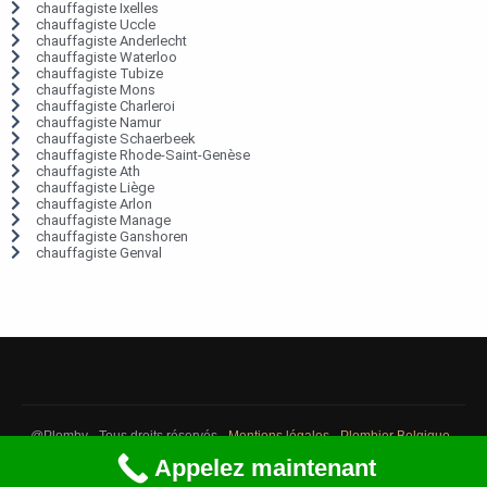
chauffagiste Ixelles
chauffagiste Uccle
chauffagiste Anderlecht
chauffagiste Waterloo
chauffagiste Tubize
chauffagiste Mons
chauffagiste Charleroi
chauffagiste Namur
chauffagiste Schaerbeek
chauffagiste Rhode-Saint-Genèse
chauffagiste Ath
chauffagiste Liège
chauffagiste Arlon
chauffagiste Manage
chauffagiste Ganshoren
chauffagiste Genval
@Plomby - Tous droits réservés -
Mentions légales
-
Plombier Belgique
-
Débouchage Belgique
-
Détection fuite eau Belgique
Appelez maintenant