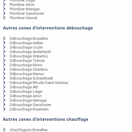
Plombier Liège
Plombier Arlon
Plombier Manage
Plombier Ganshoren
Plombier Genval
Autres zones d'interventions débouchage
Débouchage Bruxelles
Débouchage Ixelles
Débouchage Uccle
Débouchage Anderlecht
Débouchage Waterloo
Débouchage Tubize
Débouchage Mons
Débouchage Charleroi
Débouchage Namur
Débouchage Schaerbeek
Débouchage Rhode-Saint-Genèse
Débouchage Ath
Débouchage Liège
Débouchage Arlon
Débouchage Manage
Débouchage Ganshoren
Débouchage Kraainem
Autres zones d'interventions chauffage
chauffagiste Bruxelles