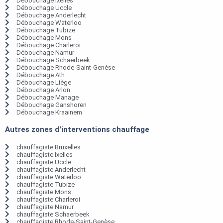
Débouchage Ixelles
Débouchage Uccle
Débouchage Anderlecht
Débouchage Waterloo
Débouchage Tubize
Débouchage Mons
Débouchage Charleroi
Débouchage Namur
Débouchage Schaerbeek
Débouchage Rhode-Saint-Genèse
Débouchage Ath
Débouchage Liège
Débouchage Arlon
Débouchage Manage
Débouchage Ganshoren
Débouchage Kraainem
Autres zones d'interventions chauffage
chauffagiste Bruxelles
chauffagiste Ixelles
chauffagiste Uccle
chauffagiste Anderlecht
chauffagiste Waterloo
chauffagiste Tubize
chauffagiste Mons
chauffagiste Charleroi
chauffagiste Namur
chauffagiste Schaerbeek
chauffagiste Rhode-Saint-Genèse